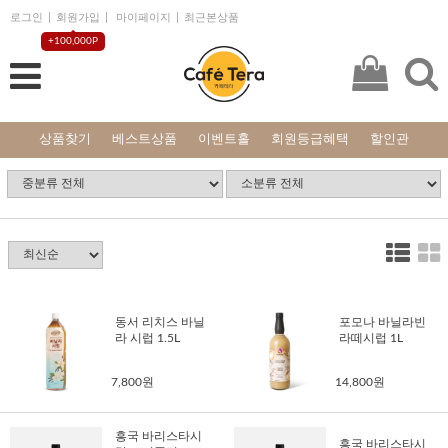
로그인
회원가입
마이페이지
최근본상품
+100,000P
상품찾기
베스트상품
이벤트홀
회원등급혜택
할인관
동서 리치스 바닐
포모나 바닐라빈
라 시럽 1.5L
라떼시럽 1L
7,800원
14,800원
흥국 바리스타시
흥국 바리스타시