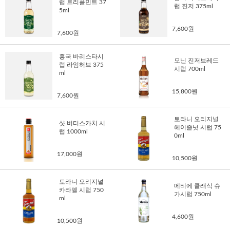
럽 트리플민트 37
럽 진저 375ml
5ml
7,600원
7,600원
흥국 바리스타시
모닌 진저브레드
럽 라임허브 375
시럽 700ml
ml
15,800원
7,600원
토라니 오리지널
샷 버터스카치 시
헤이즐넛 시럽 75
럽 1000ml
0ml
17,000원
10,500원
토라니 오리지널
메티에 클래식 슈
카라멜 시럽 750
가시럽 750ml
ml
4,600원
10,500원