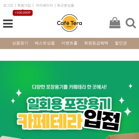
로그인
회원가입
마이페이지
최근본상품
+100,000P
상품찾기
베스트상품
이벤트홀
회원등급혜택
할인관