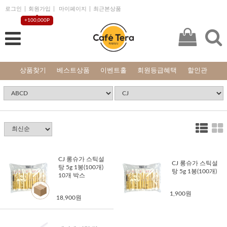
로그인
회원가입
마이페이지
최근본상품
+100,000P
상품찾기
베스트상품
이벤트홀
회원등급혜택
할인관
CJ 롱슈가 스틱설
CJ 롱슈가 스틱설
탕 5g 1봉(100개)
탕 5g 1봉(100개)
10개 박스
1,900원
18,900원