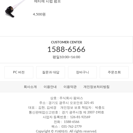
메티에 시럽 펌프
4,500원
CUSTOMER CENTER
1588-6566
평일10:00~16:00
PC 버전
질문과 대답
장바구니
주문조회
회사소개
이용안내
이용약관
개인정보처리방침
상호
주식회사 팜파스
주소
경기도 광주시 오포안로 325-45
대표
김헌, 김세경
개인정보 보호 책임자
박충도
통신판매업신고번호
경기 광주시청 제 2007-190호
사업자 등록번호
126-81-92169
전화
1588-6566
팩스
031-762-2779
Copyright © 카페테라. All rights reserved.