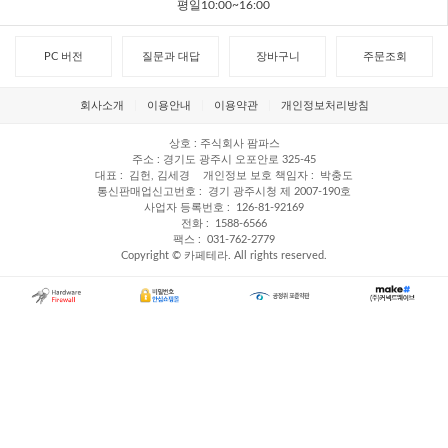
평일10:00~16:00
PC 버전
질문과 대답
장바구니
주문조회
회사소개
이용안내
이용약관
개인정보처리방침
상호
주식회사 팜파스
주소
경기도 광주시 오포안로 325-45
대표
김헌, 김세경
개인정보 보호 책임자
박충도
통신판매업신고번호
경기 광주시청 제 2007-190호
사업자 등록번호
126-81-92169
전화
1588-6566
팩스
031-762-2779
Copyright © 카페테라. All rights reserved.