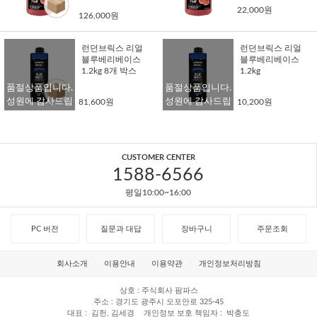
22,000원
126,000원
런던브릭스 리얼
런던브릭스 리얼
블루베리베이스
블루베리베이스
1.2kg 8개 박스
1.2kg
품절상품입니다.
품절상품입니다.
성원에 감사드립
성원에 감사드립
81,600원
10,200원
니다.
니다.
CUSTOMER CENTER
1588-6566
평일10:00~16:00
PC 버전
질문과 대답
장바구니
주문조회
회사소개
이용안내
이용약관
개인정보처리방침
상호
주식회사 팜파스
주소
경기도 광주시 오포안로 325-45
대표
김헌, 김세경
개인정보 보호 책임자
박충도