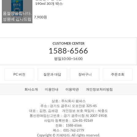
190ml 30개 박스
품절상품입니다.
7,900원
성원에 감사드립
니다.
CUSTOMER CENTER
1588-6566
평일10:00~16:00
PC 버전
질문과 대답
장바구니
주문조회
회사소개
이용안내
이용약관
개인정보처리방침
상호
주식회사 팜파스
주소
경기도 광주시 오포안로 325-45
대표
김헌, 김세경
개인정보 보호 책임자
박충도
통신판매업신고번호
경기 광주시청 제 2007-190호
사업자 등록번호
126-81-92169
전화
1588-6566
팩스
031-762-2779
Copyright © 카페테라. All rights reserved.