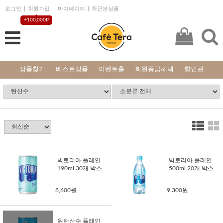
로그인
회원가입
마이페이지
최근본상품
+100,000P
상품찾기
베스트상품
이벤트홀
회원등급혜택
할인관
빅토리아 플레인
빅토리아 플레인
190ml 30개 박스
500ml 20개 박스
8,600원
9,300원
원탄산수 플레인