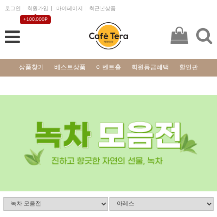
로그인
회원가입
마이페이지
최근본상품
+100,000P
상품찾기
베스트상품
이벤트홀
회원등급혜택
할인관