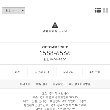
상품 준비중 입니다.
CUSTOMER CENTER
1588-6566
평일10:00~16:00
PC 버전
질문과 대답
장바구니
주문조회
회사소개
이용안내
이용약관
개인정보처리방침
상호
주식회사 팜파스
주소
경기도 광주시 오포안로 325-45
대표
김헌, 김세경
개인정보 보호 책임자
박충도
통신판매업신고번호
경기 광주시청 제 2007-190호
사업자 등록번호
126-81-92169