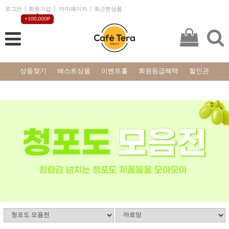
로그인
회원가입
마이페이지
최근본상품
+100,000P
상품찾기
베스트상품
이벤트홀
회원등급혜택
할인관