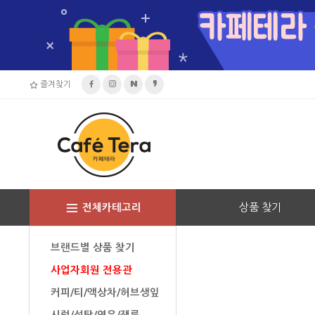
즐겨찾기
상품 찾기
전체카테고리
브랜드별 상품 찾기
사업자회원 전용관
커피/티/액상차/허브생잎