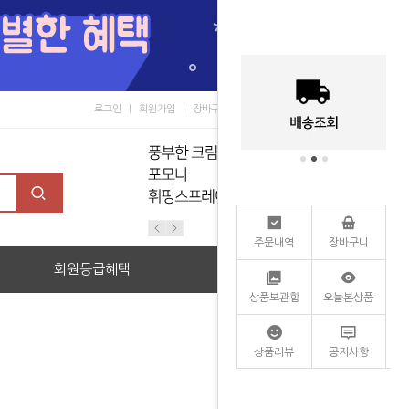
로그인
회원가입
장바구니
마이페이지
커뮤니티
주문내역
장바구니
회원등급혜택
할인관
상품보관함
오늘본상품
상품리뷰
공지사항