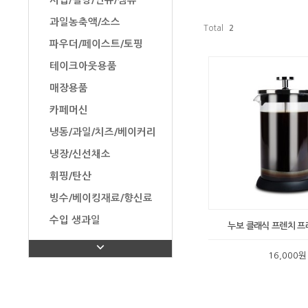
시럽/설탕/연유/잼류
과일농축액/소스
Total
2
파우더/페이스트/토핑
테이크아웃용품
매장용품
카페머신
냉동/과일/치즈/베이커리
냉장/신선채소
휘핑/탄산
빙수/베이킹재료/향신료
수입 생과일
누보 클래식 프렌치 프레
탄산수/음료/유제품/과자
16,000원
탕비실