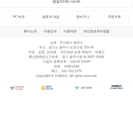
평일10:00~16:00
PC 버전
질문과 대답
장바구니
주문조회
회사소개
이용안내
이용약관
개인정보처리방침
상호
주식회사 팜파스
주소
경기도 광주시 오포안로 325-45
대표
김헌, 김세경
개인정보 보호 책임자
박충도
통신판매업신고번호
경기 광주시청 제 2007-190호
사업자 등록번호
126-81-92169
전화
1588-6566
팩스
031-762-2779
Copyright © 카페테라. All rights reserved.