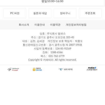
평일10:00~16:00
PC 버전
질문과 대답
장바구니
주문조회
회사소개
이용안내
이용약관
개인정보처리방침
상호
주식회사 팜파스
주소
경기도 광주시 오포안로 325-45
대표
김헌, 김세경
개인정보 보호 책임자
박충도
통신판매업신고번호
경기 광주시청 제 2007-190호
사업자 등록번호
126-81-92169
전화
1588-6566
팩스
031-762-2779
Copyright © 카페테라. All rights reserved.