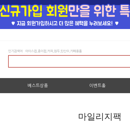
인기검색어 : 아이스컵,종이컵,커피,원두,탄산수,카페용품
베스트상품
이벤트홀
마일리지팩