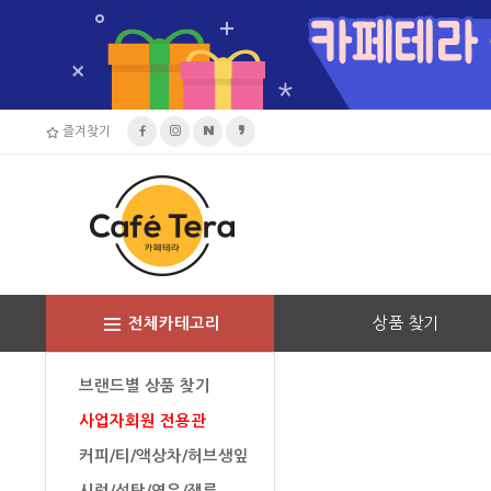
즐겨찾기
상품 찾기
전체카테고리
브랜드별 상품 찾기
사업자회원 전용관
커피/티/액상차/허브생잎