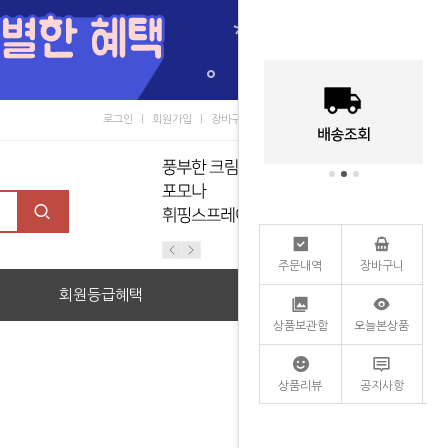
로그인
회원가입
장바구니
마이페이지
커뮤니티
주문내역
장바구니
회원등급혜택
할인관
상품보관함
오늘본상품
상품리뷰
공지사항