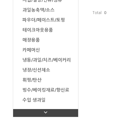
시럽/설탕/연유/잼류
과일농축액/소스
Total
0
파우더/페이스트/토핑
테이크아웃용품
매장용품
카페머신
냉동/과일/치즈/베이커리
냉장/신선채소
휘핑/탄산
빙수/베이킹재료/향신료
수입 생과일
탄산수/음료/유제품/과자
탕비실