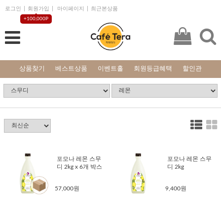
로그인
회원가입
마이페이지
최근본상품
+100,000P
상품찾기
베스트상품
이벤트홀
회원등급혜택
할인관
포모나 레몬 스무
포모나 레몬 스무
디 2kg x 6개 박스
디 2kg
57,000원
9,400원