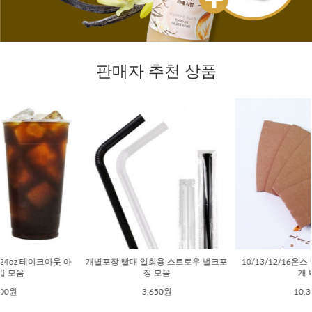
판매자 추천 상품
웃 아
개별포장 빨대 일회용 스트로우 벌크포
10/13/12/16온스 멀티무지홀더 10
장 모음
개 박스
3,650원
10,300원