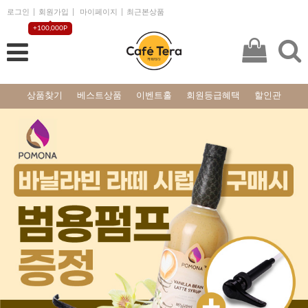
로그인
회원가입
마이페이지
최근본상품
+100,000P
상품찾기
베스트상품
이벤트홀
회원등급혜택
할인관