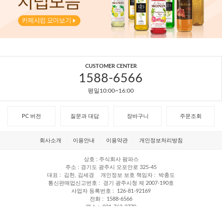
CUSTOMER CENTER
1588-6566
평일10:00~16:00
PC 버전
질문과 대답
장바구니
주문조회
회사소개
이용안내
이용약관
개인정보처리방침
상호
주식회사 팜파스
주소
경기도 광주시 오포안로 325-45
대표
김헌, 김세경
개인정보 보호 책임자
박충도
통신판매업신고번호
경기 광주시청 제 2007-190호
사업자 등록번호
126-81-92169
전화
1588-6566
팩스
031-762-2779
Copyright © 카페테라. All rights reserved.