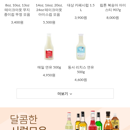
8oz, 10oz, 13oz
14oz, 16oz, 20oz,
대상 카페시럽 1.5
립톤 복숭아 아이
테이크아웃 무지
24oz 테이크아웃
L
스티 907g
종이컵 뚜껑 모음
아이스컵 모음
3,900원
8,000원
3,400원
5,500원
매일 연유 500g
동서 리치스 연유
500g
4,950원
4,600원
더보기