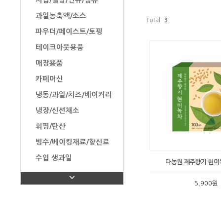
시럽/설탕/연유/잼류
과일농축액/소스
Total
3
파우더/페이스트/토핑
테이크아웃용품
매장용품
카페머신
냉동/과일/치즈/베이커리
냉장/신선채소
휘핑/탄산
빙수/베이킹재료/향신료
수입 생과일
다농원 제주향기 현미녹
탄산수/음료/유제품/과자
5,900원
탕비실