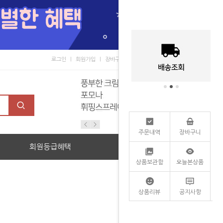
로그인
회원가입
장바구니
마이페이지
커뮤니티
주문내역
장바구니
회원등급혜택
할인관
상품보관함
오늘본상품
상품리뷰
공지사항