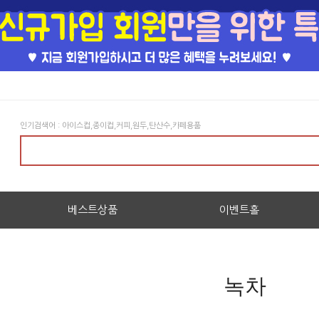
인기검색어 : 아이스컵,종이컵,커피,원두,탄산수,카페용품
베스트상품
이벤트홀
녹차