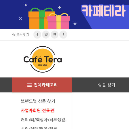
즐겨찾기
상품 찾기
전체카테고리
브랜드별 상품 찾기
사업자회원 전용관
커피/티/액상차/허브생잎