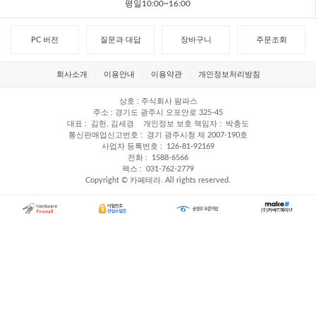
평일10:00~16:00
PC 버전
질문과 대답
장바구니
주문조회
회사소개
이용안내
이용약관
개인정보처리방침
상호
주식회사 팜파스
주소
경기도 광주시 오포안로 325-45
대표
김헌, 김세경
개인정보 보호 책임자
박충도
통신판매업신고번호
경기 광주시청 제 2007-190호
사업자 등록번호
126-81-92169
전화
1588-6566
팩스
031-762-2779
Copyright © 카페테라. All rights reserved.