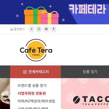
즐겨찾기
상품 찾기
전체카테고리
브랜드별 상품 찾기
사업자회원 전용관
커피/티/액상차/허브생잎