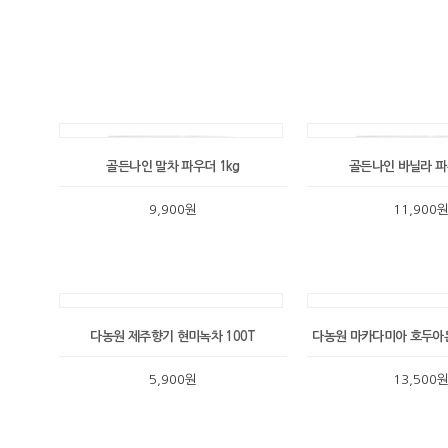
골든나인 말차 파우더 1kg
골든나인 바닐라 파
9,900원
11,900
다농원 제주향기 현미녹차 100T
다농원 마카다미아 호두아몬
5,900원
13,500