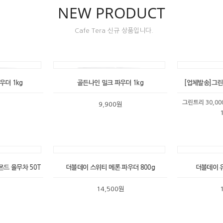
NEW PRODUCT
Cafe Tera 신규 상품입니다.
우더 1kg
골든나인 밀크 파우더 1kg
[업체발송]그린
그린트리 30,0
원
9,900원
드 율무차 50T
더블데이 스위티 메론 파우더 800g
더블데이 유
원
14,500원